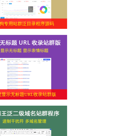
狗专用站群泛目录程序源码
度显示无标题URL收录站群版