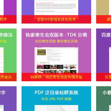
录程序
谷歌WP老域名排名技术
搜
程序做法
独家静、动态寄生虫反向缓存版
百