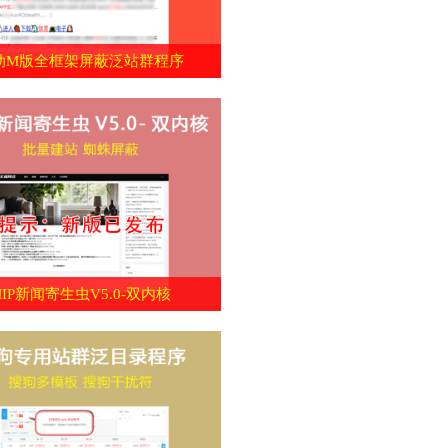
动M版全框架屏蔽泛站群程序
MIP新闻寄生虫V5.0-双内核