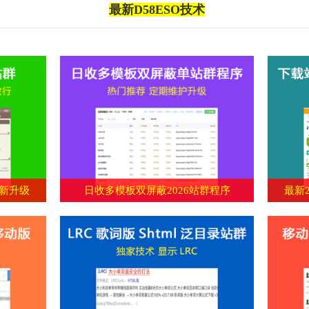
最新D58ESO技术
-新升级
日收多模板双屏蔽2026站群程序
最新