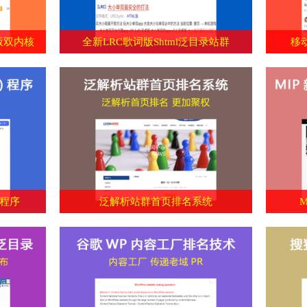
版双内核
全新LRC歌词版Shtml泛目录站群
移
群程序
泛解析站群首页排名系统