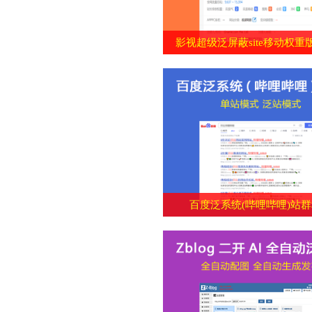
影视超级泛屏蔽site移动权重
百度泛系统(哔哩哔哩)站