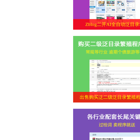
Zblog二开AI全自动泛目
出售购买泛二级泛目录繁殖