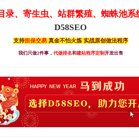
目录、寄生虫、站群繁殖、蜘蛛池系
D58SEO
支持
担保交易
真金不怕火炼 实战原创做法程序
我们只做2件事，
代做排名
和
建站程序定制
开发出售