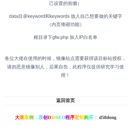
己设置的前缀）
data目录keyword和keywords 放入自己想要做的关键字
（内页堆砌功能）
根目录下gfw.php 加入IP白名单
各位大佬在使用的时候，镜像站点需要获得该目标站授权，
请勿恶意镜像别人，后果自负，此程序仅提供研究学习使
用！
返回首页
大
量
案
例
，
原
创
D
5
8
S
E
O
程
序
定
制
购
买
：
d58dong