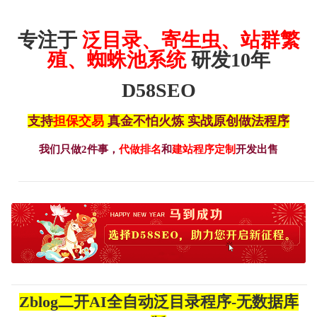
专注于
泛目录、寄生虫、站群繁
殖、蜘蛛池系统
研发10年
D58SEO
支持
担保交易
真金不怕火炼 实战原创做法程序
我们只做2件事，
代做排名
和
建站程序定制
开发出售
Zblog二开AI全自动泛目录程序-无数据库