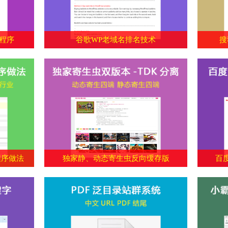
录程序
谷歌WP老域名排名技术
搜
程序做法
独家静、动态寄生虫反向缓存版
百