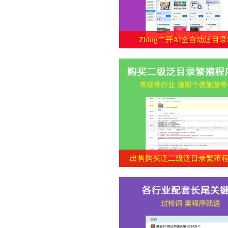
Zblog二开AI全自动泛目
出售购买泛二级泛目录繁殖