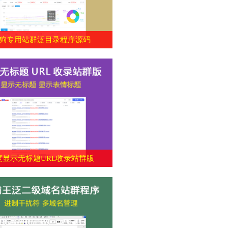
狗专用站群泛目录程序源码
度显示无标题URL收录站群版