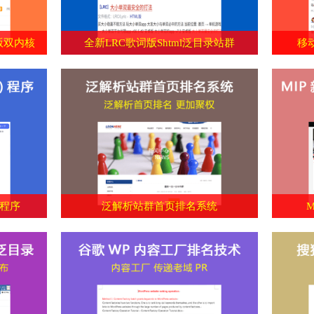
版双内核
全新LRC歌词版Shtml泛目录站群
移
群程序
泛解析站群首页排名系统