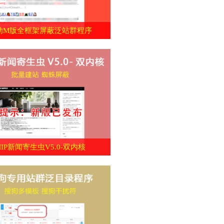
动M版全框架屏蔽泛站群程序
MIP新闻寄生虫V5.0-双内核