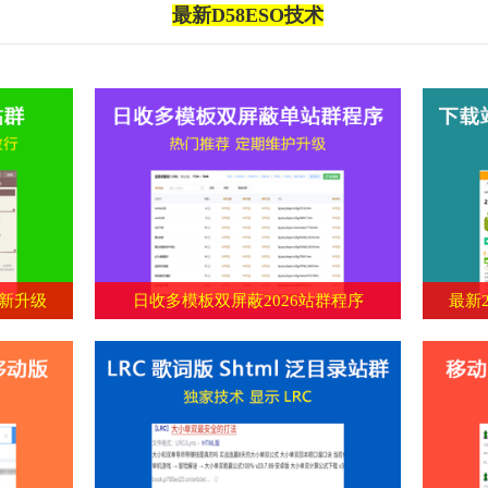
最新D58ESO技术
-新升级
日收多模板双屏蔽2026站群程序
最新