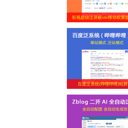
影视超级泛屏蔽site移动权重
百度泛系统(哔哩哔哩)站