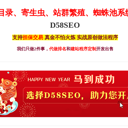
目录、寄生虫、站群繁殖、蜘蛛池系
D58SEO
支持
担保交易
真金不怕火炼 实战原创做法程序
我们只做2件事，
代做排名
和
建站程序定制
开发出售