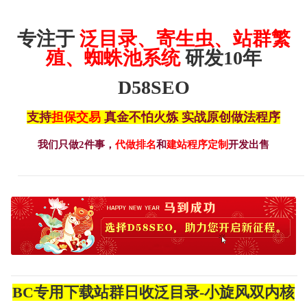
专注于
泛目录、寄生虫、站群繁
殖、蜘蛛池系统
研发10年
D58SEO
支持
担保交易
真金不怕火炼 实战原创做法程序
我们只做2件事，
代做排名
和
建站程序定制
开发出售
BC专用下载站群日收泛目录-小旋风双内核